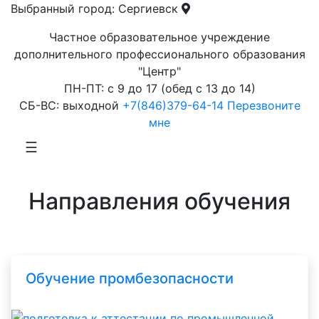
Skip
Выбранный город:
Сергиевск
Подготовка
to
Частное образовательное учреждение
работников
content
дополнительного профессионального образования
нефтяной
"Центр"
промышленности
ПН-ПТ: с 9 до 17 (обед с 13 до 14)
СБ-ВС: выходной
+7(846)379-64-14
Перезвоните
мне
Подробнее...
☰
Previous
Next
Направления обучения
Обучение промбезопасности