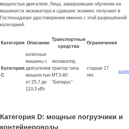
мощностью двигателя. Лица, завершившие обучение на
машиниста экскаватора и сдавшие экзамен, получают в
Гостехнадзоре удостоверение именно с этой разрешённой
категорией.
Транспортные
Категория
Описание
Ограничения
средства
колесные
машины с
экскаватор,
Категория
двигателем
трактор типа
старше 17
запи
С
мощностью
МТЗ-80
лет.
от 25,7 до
"Беларус"
110,3 кВт
Категория D: мощные погрузчики и
контейнеровозы