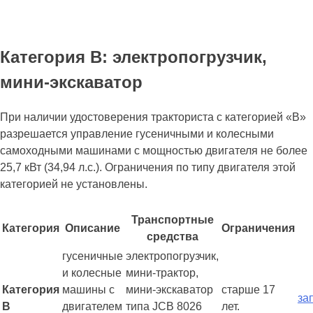
Категория В: электропогрузчик,
мини-экскаватор
При наличии удостоверения тракториста с категорией «В»
разрешается управление гусеничными и колесными
самоходными машинами с мощностью двигателя не более
25,7 кВт (34,94 л.с.). Ограничения по типу двигателя этой
категорией не установлены.
Транспортные
Категория
Описание
Ограничения
средства
гусеничные
электропогрузчик,
и колесные
мини-трактор,
Категория
машины с
мини-экскаватор
старше 17
за
В
двигателем
типа JCB 8026
лет.