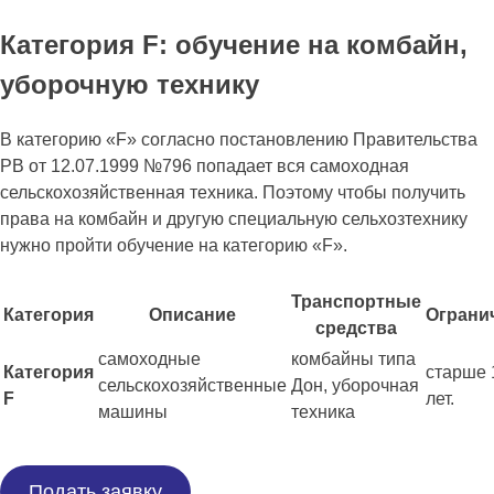
Категория F: обучение на комбайн,
уборочную технику
В категорию «F» согласно постановлению Правительства
РВ от 12.07.1999 №796 попадает вся самоходная
сельскохозяйственная техника. Поэтому чтобы получить
права на комбайн и другую специальную сельхозтехнику
нужно пройти обучение на категорию «F».
Транспортные
Категория
Описание
Ограни
средства
самоходные
комбайны типа
Категория
старше 
сельскохозяйственные
Дон, уборочная
F
лет.
машины
техника
Подать заявку