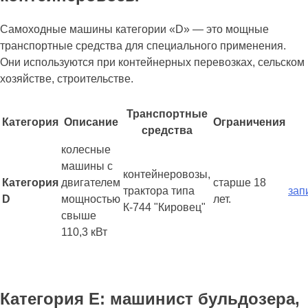
Самоходные машины категории «D» — это мощные
транспортные средства для специального применения.
Они используются при контейнерных перевозках, сельском
хозяйстве, строительстве.
Транспортные
Категория
Описание
Ограничения
средства
колесные
машины с
контейнеровозы,
Категория
двигателем
старше 18
трактора типа
зап
D
мощностью
лет.
К-744 "Кировец"
свыше
110,3 кВт
Категория Е: машинист бульдозера,