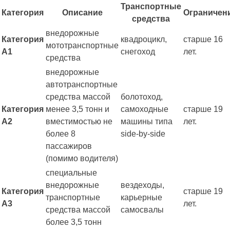
Транспортные
Категория
Описание
Ограничен
средства
внедорожные
Категория
квадроцикл,
старше 16
мототранспортные
А1
снегоход
лет.
средства
внедорожные
автотранспортные
средства массой
болотоход,
Категория
менее 3,5 тонн и
самоходные
старше 19
А2
вместимостью не
машины типа
лет.
более 8
side-by-side
пассажиров
(помимо водителя)
специальные
внедорожные
вездеходы,
Категория
старше 19
транспортные
карьерные
А3
лет.
средства массой
самосвалы
более 3,5 тонн